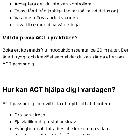
Acceptera det du inte kan kontrollera
Upplevelse
Ta avstånd från jobbiga tankar (så kallad defusion)
För att vår
webbplats
Vara mer närvarande i stunden
ska fungera
Leva i linje med dina värderingar
så bra som
möjligt
Vill du prova ACT i praktiken?
under ditt
besök. Om
du nekar
Boka ett kostnadsfritt introduktionssamtal på 20 minuter. Det
dessa
är ett tryggt och kravlöst samtal där du kan känna efter om
cookies
ACT passar dig.
kommer
vissa
funktioner
på
webbplatsen
Hur kan ACT hjälpa dig i vardagen?
att
försvinna.
ACT passar dig som vill hitta ett nytt sätt att hantera:
Oro och stress
Marknadsföring
Självkritik och prestationskrav
Genom att dela
Svårigheter att fatta beslut eller komma vidare
dina intressen
och ditt