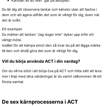
Känslan av att livet “går på autopilot”
beteende när du
besöker vår
Du lär dig att observera tankar och känslor utan att fastna i
webbplats ökar
dem och att agera utifrån det som är viktigt för dig, även när
du chansen att
det är svårt.
se personligt
anpassat innehåll
Ett exempel:
och
erbjudanden.
Du märker att tanken “Jag duger inte” dyker upp inför ett
viktigt möte.
Istället för att kämpa emot den så övar du på att lägga märke
till den och ändå göra det som är viktigt för dig.
Vill du börja använda ACT i din vardag?
Om du vill ha stöd i att börja öva på ACT och hitta sätt att leva
mer i linje med dina värderingar är du varmt välkommen till ett
första samtal.
De sex kärnprocesserna i ACT