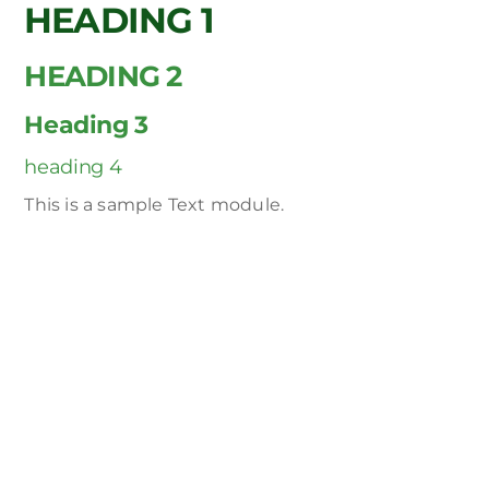
×
HEADING 1
Skip
to
content
HEADING 2
Heading 3
heading 4
This is a sample Text module.