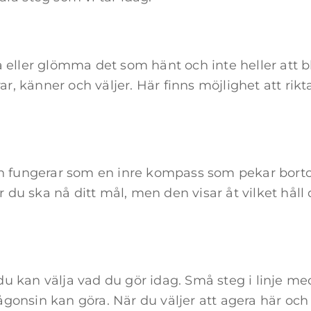
a eller glömma det som hänt och inte heller att 
rar, känner och väljer. Här finns möjlighet att rik
Den fungerar som en inre kompass som pekar bort
du ska nå ditt mål, men den visar åt vilket håll 
u kan välja vad du gör idag. Små steg i linje m
gonsin kan göra. När du väljer att agera här och