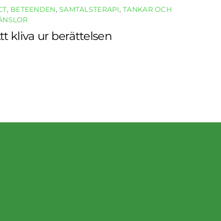
CT
,
BETEENDEN
,
SAMTALSTERAPI
,
TANKAR OCH
ÄNSLOR
tt kliva ur berättelsen