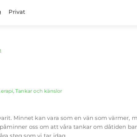
g
Privat
erapi
,
Tankar och känslor
 varit. Minnet kan vara som en vän som värmer, 
 påminner oss om att våra tankar om dåtiden bara 
ra steg som vi tar idag.