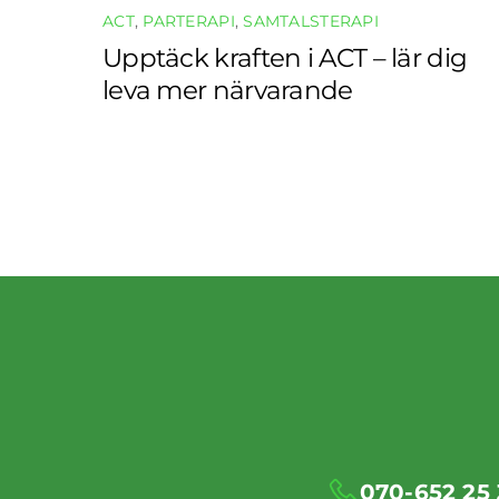
ACT
,
PARTERAPI
,
SAMTALSTERAPI
Upptäck kraften i ACT – lär dig
leva mer närvarande
070-652 25 