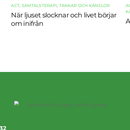
ACT
,
SAMTALSTERAPI
,
TANKAR OCH KÄNSLOR
A
K
När ljuset slocknar och livet börjar
A
om inifrån
32