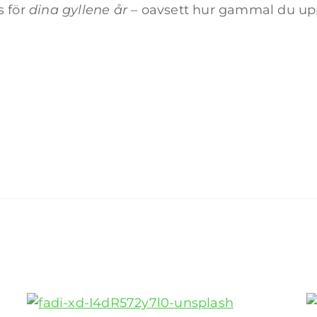
s för
dina gyllene år
– oavsett hur gammal du uppl