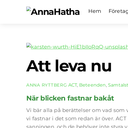
Skip
Hem
Företa
×
to
content
Att leva nu
ACT
,
Beteenden
,
Samtalst
ANNA RYTTBERG
När blicken fastnar bakåt
Vi bär alla på berättelser om vad som
vi fastnar i det som redan är över. ACT
sanningen, och de behöver inte styra vå