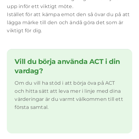
upp inför ett viktigt möte.
Upplevelse
Istället för att kämpa emot den så övar du på att
För att vår
webbplats
lägga märke till den och ändå göra det som är
ska fungera
viktigt för dig.
så bra som
möjligt
under ditt
besök. Om
du nekar
Vill du börja använda ACT i din
dessa
cookies
vardag?
kommer
vissa
Om du vill ha stöd i att börja öva på ACT
funktioner
och hitta sätt att leva mer i linje med dina
på
webbplatsen
värderingar är du varmt välkommen till ett
att
första samtal.
försvinna.
Marknadsföring
Genom att dela