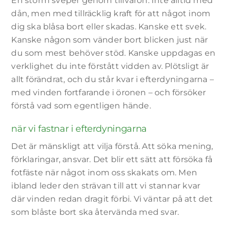
En storm sveper genom tillvaron. Inte alltid med
dån, men med tillräcklig kraft för att något inom
dig ska blåsa bort eller skadas. Kanske ett svek.
Kanske någon som vänder bort blicken just när
du som mest behöver stöd. Kanske uppdagas en
verklighet du inte förstått vidden av. Plötsligt är
allt förändrat, och du står kvar i efterdyningarna –
med vinden fortfarande i öronen – och försöker
förstå vad som egentligen hände.
när vi fastnar i efterdyningarna
Det är mänskligt att vilja förstå. Att söka mening,
förklaringar, ansvar. Det blir ett sätt att försöka få
fotfäste när något inom oss skakats om. Men
ibland leder den strävan till att vi stannar kvar
där vinden redan dragit förbi. Vi väntar på att det
som blåste bort ska återvända med svar.