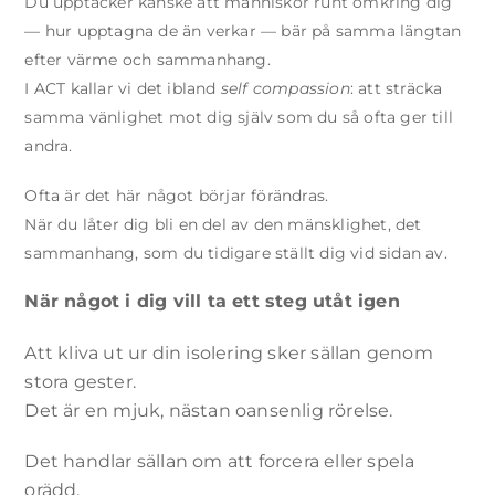
Du upptäcker kanske att människor runt omkring dig
— hur upptagna de än verkar — bär på samma längtan
efter värme och sammanhang.
I ACT kallar vi det ibland
self compassion
: att sträcka
samma vänlighet mot dig själv som du så ofta ger till
andra.
Ofta är det här något börjar förändras.
När du låter dig bli en del av den mänsklighet, det
sammanhang, som du tidigare ställt dig vid sidan av.
När något i dig vill ta ett steg utåt igen
Att kliva ut ur din isolering sker sällan genom
stora gester.
Det är en mjuk, nästan oansenlig rörelse.
Det handlar sällan om att forcera eller spela
orädd.