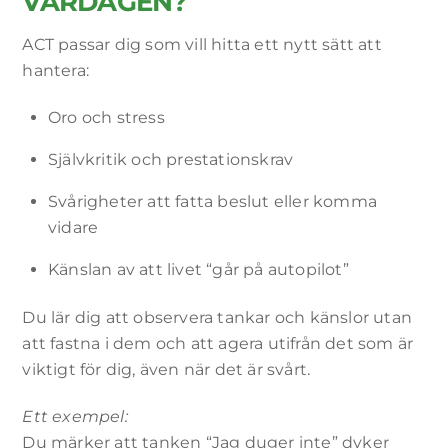
VARDAGEN?
Nödvändiga
Dessa
ACT passar dig som vill hitta ett nytt sätt att
cookies är
hantera:
inte valbara.
De behövs
för att
Oro och stress
webbplatsen
ska fungera.
Självkritik och prestationskrav
Svårigheter att fatta beslut eller komma
Statistik
vidare
För att vi ska
kunna
Känslan av att livet “går på autopilot”
förbättra
webbplatsens
funktionalitet
Du lär dig att observera tankar och känslor utan
och struktur,
att fastna i dem och att agera utifrån det som är
baserat på
viktigt för dig, även när det är svårt.
hur
webbplatsen
används.
Ett exempel:
Du märker att tanken “Jag duger inte” dyker