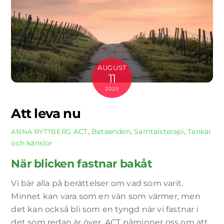
AUGUST
11
2025
Att leva nu
ACT
,
Beteenden
,
Samtalsterapi
,
Tankar
ANNA RYTTBERG
och känslor
När blicken fastnar bakåt
Vi bär alla på berättelser om vad som varit.
Minnet kan vara som en vän som värmer, men
det kan också bli som en tyngd när vi fastnar i
det som redan är över. ACT påminner oss om att