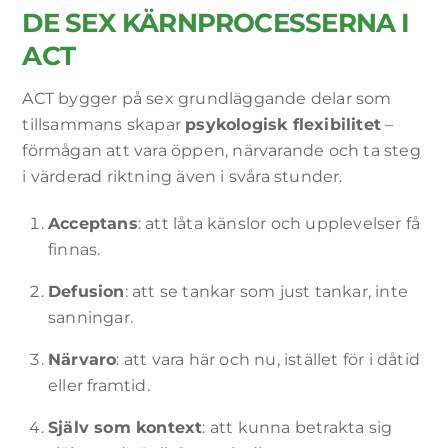
dina intressen
DE SEX KÄRNPROCESSERNA I
och ditt beteende
när du besöker
ACT
vår webbplats
ökar du chansen
ACT bygger på sex grundläggande delar som
att se personligt
tillsammans skapar
psykologisk flexibilitet
–
anpassat innehåll
och erbjudanden.
förmågan att vara öppen, närvarande och ta steg
i värderad riktning även i svåra stunder.
Acceptans
: att låta känslor och upplevelser få
finnas.
Defusion
: att se tankar som just tankar, inte
sanningar.
Närvaro
: att vara här och nu, istället för i dåtid
eller framtid.
Själv som kontext
: att kunna betrakta sig