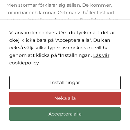
Men stormar förklarar sig sällan. De kommer,
förändrar och lämnar. Och när vi håller fast vid
det som inte längre finns kvar, förstärker vi bara
känslan av att vara vilse.
Vi använder cookies. Om du tycker att det är
okej, klicka bara på "Acceptera alla". Du kan
att rikta uppmärksamheten dit vinden stillnat
också välja vilka typer av cookies du vill ha
Inom ACT pratar man om att rikta sin
genom att klicka på "Inställningar".
Läs vår
uppmärksamhet – inte bort från det som gör
cookiepolicy
ont, utan mot det som är verkligt här och nu. I
stället för att jaga vinden, kan vi börja lyssna efter
stillheten. Känna marken under fötterna, precis
Inställningar
där vi står. Lära oss känna skillnaden mellan
stormens efterklang och det som faktiskt pågår i
Neka alla
detta ögonblick.
Acceptera alla
Det är här du kan börja välja. Inte för att det
känns lätt – men för att det är möjligt.