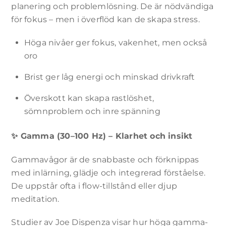
dina intressen
planering och problemlösning. De är nödvändiga
och ditt beteende
för fokus – men i överflöd kan de skapa stress.
när du besöker
vår webbplats
Höga nivåer ger fokus, vakenhet, men också
ökar du chansen
att se personligt
oro
anpassat innehåll
och erbjudanden.
Brist ger låg energi och minskad drivkraft
Överskott kan skapa rastlöshet,
sömnproblem och inre spänning
✨
Gamma (30–100 Hz) – Klarhet och insikt
Gammavågor är de snabbaste och förknippas
med inlärning, glädje och integrerad förståelse.
De uppstår ofta i flow-tillstånd eller djup
meditation.
Studier av Joe Dispenza visar hur höga gamma-