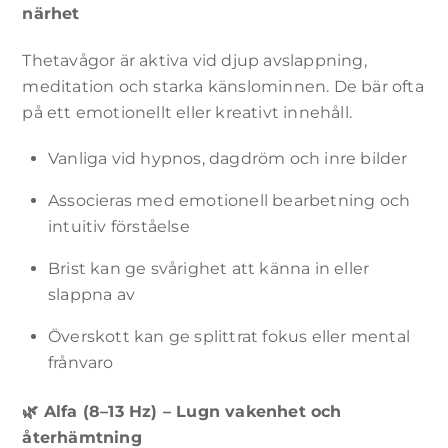
närhet
Nödvändiga
Dessa
cookies är
Thetavågor är aktiva vid djup avslappning,
inte valbara.
meditation och starka känslominnen. De bär ofta
De behövs
på ett emotionellt eller kreativt innehåll.
för att
webbplatsen
ska fungera.
Vanliga vid hypnos, dagdröm och inre bilder
Associeras med emotionell bearbetning och
Statistik
intuitiv förståelse
För att vi ska
kunna
Brist kan ge svårighet att känna in eller
förbättra
slappna av
webbplatsens
funktionalitet
och struktur,
Överskott kan ge splittrat fokus eller mental
baserat på
frånvaro
hur
webbplatsen
används.
🌿
Alfa (8–13 Hz) – Lugn vakenhet och
återhämtning