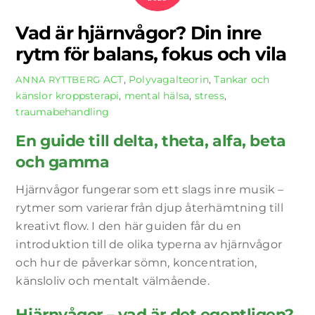
Vad är hjärnvågor? Din inre
rytm för balans, fokus och vila
ACT
,
Polyvagalteorin
,
Tankar och
ANNA RYTTBERG
känslor
kroppsterapi
,
mental hälsa
,
stress
,
traumabehandling
En guide till delta, theta, alfa, beta
och gamma
Hjärnvågor fungerar som ett slags inre musik –
rytmer som varierar från djup återhämtning till
kreativt flow. I den här guiden får du en
introduktion till de olika typerna av hjärnvågor
och hur de påverkar sömn, koncentration,
känsloliv och mentalt välmående.
Hjärnvågor – vad är det egentligen?