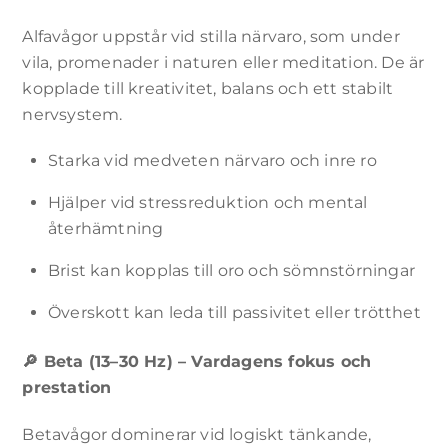
Upplevelse
Alfavågor uppstår vid stilla närvaro, som under
För att vår
vila, promenader i naturen eller meditation. De är
webbplats
ska fungera
kopplade till kreativitet, balans och ett stabilt
så bra som
nervsystem.
möjligt
under ditt
Starka vid medveten närvaro och inre ro
besök. Om
du nekar
dessa
Hjälper vid stressreduktion och mental
cookies
återhämtning
kommer
vissa
Brist kan kopplas till oro och sömnstörningar
funktioner
på
Överskott kan leda till passivitet eller trötthet
webbplatsen
att
försvinna.
🔎
Beta (13–30 Hz) – Vardagens fokus och
prestation
Marknadsföring
Betavågor dominerar vid logiskt tänkande,
Genom att dela