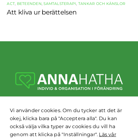
ACT
,
BETEENDEN
,
SAMTALSTERAPI
,
TANKAR OCH KÄNSLOR
Att kliva ur berättelsen
070-652 25 32
Vi använder cookies. Om du tycker att det är
okej, klicka bara på "Acceptera alla". Du kan
info@annahatha.se
också välja vilka typer av cookies du vill ha
Privacy Policy
genom att klicka på "Inställningar".
Läs vår