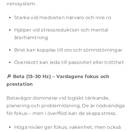
nervsystem.
Upplevelse
För att vår
Starka vid medveten närvaro och inre ro
webbplats
ska fungera
Hjälper vid stressreduktion och mental
så bra som
möjligt
återhämtning
under ditt
besök. Om
Brist kan kopplas till oro och sömnstörningar
du nekar
dessa
Överskott kan leda till passivitet eller trötthet
cookies
kommer
vissa
🔎
Beta (13–30 Hz) – Vardagens fokus och
funktioner
prestation
på
webbplatsen
Betavågor dominerar vid logiskt tänkande,
att
försvinna.
planering och problemlösning. De är nödvändiga
för fokus – men i överflöd kan de skapa stress.
Marknadsföring
Höga nivåer ger fokus, vakenhet, men också
Genom att dela