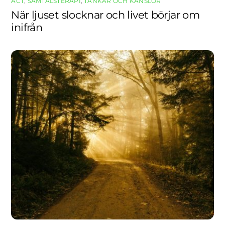
ACT
,
SAMTALSTERAPI
,
TANKAR OCH KÄNSLOR
När ljuset slocknar och livet börjar om
inifrån