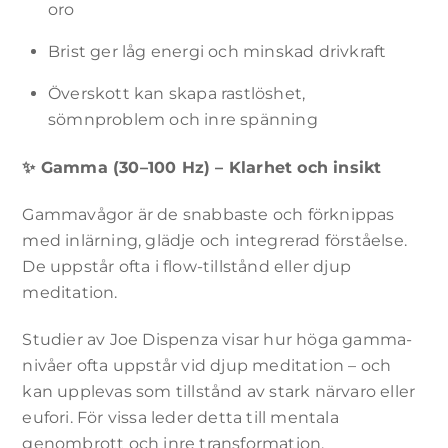
oro
dina intressen
och ditt beteende
när du besöker
Brist ger låg energi och minskad drivkraft
vår webbplats
ökar du chansen
Överskott kan skapa rastlöshet,
att se personligt
sömnproblem och inre spänning
anpassat innehåll
och erbjudanden.
✨
Gamma (30–100 Hz) – Klarhet och insikt
Gammavågor är de snabbaste och förknippas
med inlärning, glädje och integrerad förståelse.
De uppstår ofta i flow-tillstånd eller djup
meditation.
Studier av Joe Dispenza visar hur höga gamma-
nivåer ofta uppstår vid djup meditation – och
kan upplevas som tillstånd av stark närvaro eller
eufori. För vissa leder detta till mentala
genombrott och inre transformation.