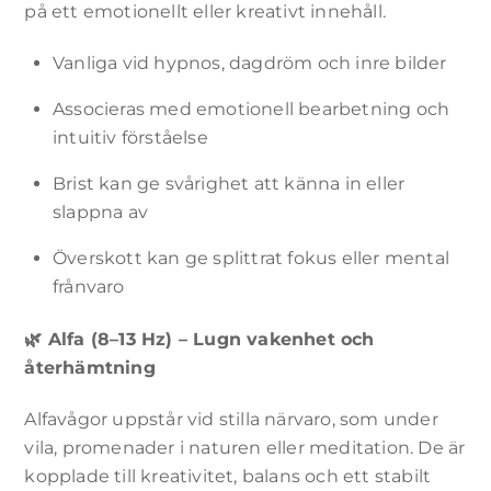
på ett emotionellt eller kreativt innehåll.
Nödvändiga
Dessa
Vanliga vid hypnos, dagdröm och inre bilder
cookies är
inte valbara.
De behövs
Associeras med emotionell bearbetning och
för att
intuitiv förståelse
webbplatsen
ska fungera.
Brist kan ge svårighet att känna in eller
slappna av
Statistik
Överskott kan ge splittrat fokus eller mental
För att vi ska
kunna
frånvaro
förbättra
webbplatsens
🌿
Alfa (8–13 Hz) – Lugn vakenhet och
funktionalitet
och struktur,
återhämtning
baserat på
hur
Alfavågor uppstår vid stilla närvaro, som under
webbplatsen
vila, promenader i naturen eller meditation. De är
används.
kopplade till kreativitet, balans och ett stabilt