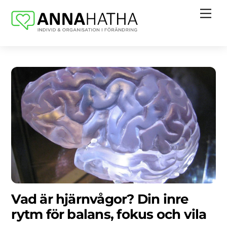
×
Skip
Me
to
content
Vad är hjärnvågor? Din inre
rytm för balans, fokus och vila